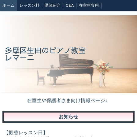
ホーム
レッスン料
講師紹介
Q&A
在室生専用
多摩区生田のピアノ教室
レマーニ
在室生や保護者さま向け情報ページ♩
お知らせ
【振替レッスン日】