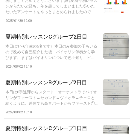
あけましておめでとうございます(遅)夏期特別レッス
ンからだいぶ経ち、年を越してしまいました💦いた
だいたアンケートをやっとまとめられましたので...
2025/01/30 12:00
夏期特別レッスンCグループ2日目
本日は1〜6年生の6名です♩本日のみ参加の子もいる
ので改めて自己紹介した後、バイオリン伴奏から学
びます。まずはバイオリンについて色々知り、ピ...
2024/08/02 18:10
夏期特別レッスンBグループ2日目
本日は8手連弾からスタート！オーケストラでバイオ
リンがファースト→セカンド→ヴィオラ→チェロと
続くように、連弾でも高音パートからファースト①...
2024/08/02 13:10
夏期特別レッスンCグループ1日目