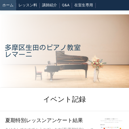
ホーム
レッスン料
講師紹介
Q&A
在室生専用
多摩区生田のピアノ教室
レマーニ
イベント記録
夏期特別レッスンアンケート結果