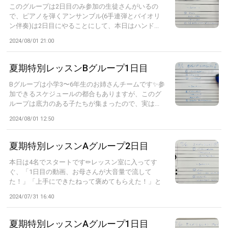
このグループは2日目のみ参加の生徒さんがいるの
で、ピアノを弾くアンサンブル(6手連弾とバイオリ
ン伴奏)は2日目にやることにして、本日はハンド...
2024/08/01 21:00
夏期特別レッスンBグループ1日目
Bグループは小学3〜6年生のお姉さんチームです✨参
加できるスケジュールの都合もありますが、このグ
ループは底力のある子たちが集まったので、実は...
2024/08/01 12:50
夏期特別レッスンAグループ2日目
本日は4名でスタートです✏︎レッスン室に入ってす
ぐ、「1日目の動画、お母さんが大音量で流して
た！」「上手にできたねって褒めてもらえた！」と
話...
2024/07/31 16:40
夏期特別レッスンAグループ1日目