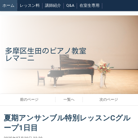
ホーム
レッスン料
講師紹介
Q&A
在室生専用
多摩区生田のピアノ教室
レマーニ
前のページ
一覧へ
次のページ
夏期アンサンブル特別レッスンCグル
ープ1日目