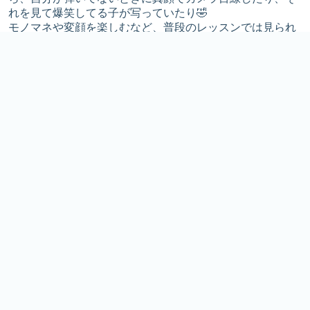
れを見て爆笑してる子が写っていたり🤣
モノマネや変顔を楽しむなど、普段のレッスンでは見られ
ないお子さまの一面も知ることができて、とても嬉しかっ
たです♡
なかなか良いチームワークが見られたので、完成度を上げ
て発表会でもできたら良いな…と🥰
特別レッスン2日目は、今日より更に楽しい演奏がみんな
でできますように🫶
2日目の演奏が撮れたら、リレー連弾のビフォー＆アフタ
ーの動画を保護者さまにはお送りします🎥
ぜひ楽しみにお待ちください♫
前のページ
次のページ
夏期アンサンブル特別レッ
夏期アンサンブル特別レッ
スンBグループ1日目
スンBグループ2日目
記事一覧を見る